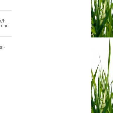
m/h
t und
80-