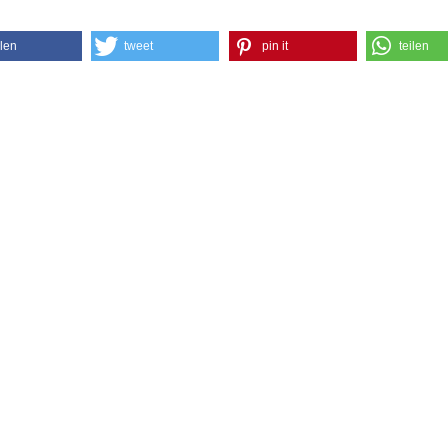
ilen
tweet
pin it
teilen