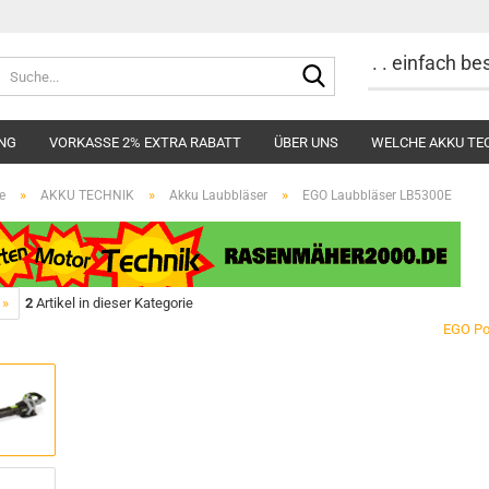
. . einfach b
Suche...
UNG
VORKASSE 2% EXTRA RABATT
ÜBER UNS
WELCHE AKKU TE
»
»
»
e
AKKU TECHNIK
Akku Laubbläser
EGO Laubbläser LB5300E
 »
2
Artikel in dieser Kategorie
EGO Po