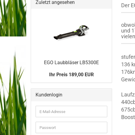
Zuletzt angesehen
Der E
obwoh
und 1
viele
stufe
EGO Laub­blä­ser LB5300E
136 k
176k
Ihr Preis 189,00 EUR
Gewic
Lauf
Kundenlogin
440
675
E-
Bo
Mail-
Adresse
Passwort