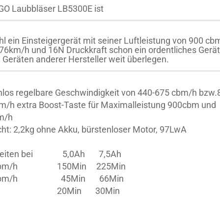
GO Laubbläser LB5300E ist
l ein Einsteigergerät mit seiner Luftleistung von 900 cb
76km/h und 16N Druckkraft schon ein ordentliches Gerä
n Geräten anderer Hersteller weit überlegen.
nlos regelbare Geschwindigkeit von 440-675 cbm/h bzw.
m/h extra Boost-Taste für Maximalleistung 900cbm und
m/h
ht: 2,2kg ohne Akku, bürstenloser Motor, 97LwA
zeiten bei 5,0Ah 7,5Ah
cbm/h 150Min 225Min
cbm/h 45Min 66Min
ost 20Min 30Min