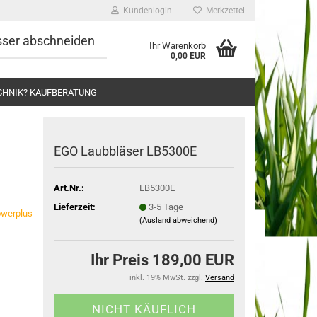
Kundenlogin
Merkzettel
esser abschneiden
Ihr Warenkorb
0,00 EUR
CHNIK? KAUFBERATUNG
EGO Laub­blä­ser LB5300E
Art.Nr.:
LB5300E
Lieferzeit:
3-5 Tage
werplus
(Ausland abweichend)
Ihr Preis 189,00 EUR
inkl. 19% MwSt. zzgl.
Versand