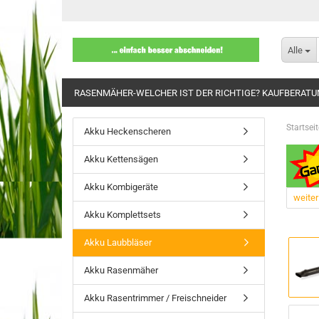
Alle
RASENMÄHER-WELCHER IST DER RICHTIGE? KAUFBERAT
Startseit
Akku Heckenscheren
Akku Kettensägen
Akku Kombigeräte
weiter
Akku Komplettsets
Akku Laubbläser
Akku Rasenmäher
Akku Rasentrimmer / Freischneider