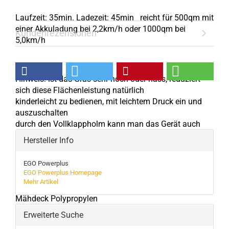
Laufzeit: 35min. Ladezeit: 45min
reicht für 500qm mit
einer Akkuladung bei 2,2km/h oder 1000qm bei
Kundenrezensionen
5,0km/h
Hinweis: ist das Gras sehr hoch oder nass, reduziert
sich diese Flächenleistung natürlich
kinderleicht zu bedienen, mit leichtem Druck ein und
auszuschalten
durch den Vollklappholm kann man das Gerät auch
hochkant lagern
Hersteller Info
EGO Powerplus
Schnittbreite 47 cm
EGO Powerplus Homepage
Geschwindigkeit (km/h)2,2 - 5,0 km/h stufenlos
Mehr Artikel
regelbar
Mähdeck Polypropylen
Laufzeit 5,0 Ah 35 Minuten
Erweiterte Suche
Laufzeit 7,5 Ah 50 Minuten