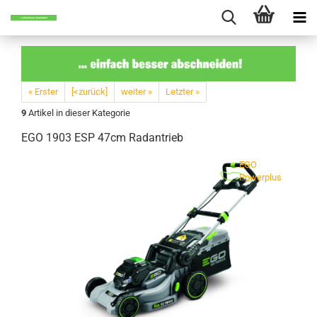
« Erster
[<zurück]
weiter »
Letzter »
9
Artikel in dieser Kategorie
EGO 1903 ESP 47cm Rad­an­trieb
EGO
Powerplus