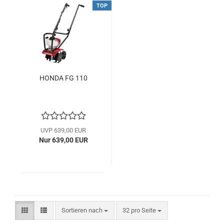
TOP
HONDA FG 110
UVP 639,00 EUR
Nur 639,00 EUR
Sortieren nach
pro Seite
Sortieren nach
32 pro Seite