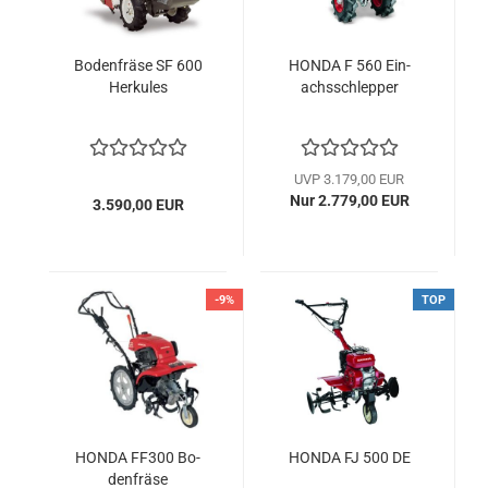
Bo­den­frä­se SF 600
HONDA F 560 Ein­
Her­ku­les
achs­schlep­per
UVP 3.179,00 EUR
Nur 2.779,00 EUR
3.590,00 EUR
-9%
TOP
HONDA FF300 Bo­
HONDA FJ 500 DE
den­frä­se