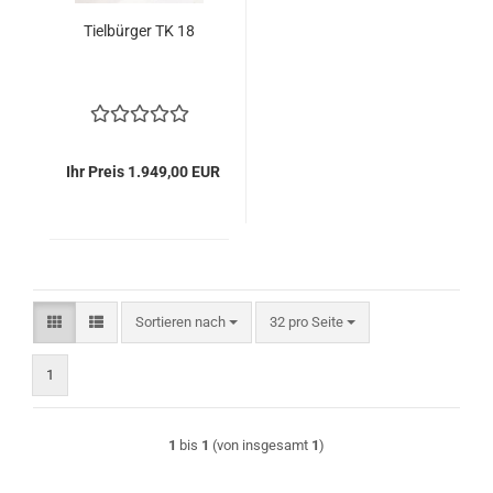
Ti­el­bür­ger TK 18
Ihr Preis 1.949,00 EUR
Sortieren nach
pro Seite
Sortieren nach
32 pro Seite
1
1
bis
1
(von insgesamt
1
)