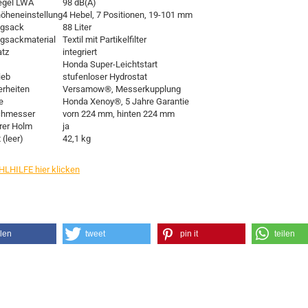
egel LWA
98 dB(A)
höheneinstellung
4 Hebel, 7 Positionen, 19-101 mm
ngsack
88 Liter
gsackmaterial
Textil mit Partikelfilter
tz
integriert
Honda Super-Leichtstart
ieb
stufenloser Hydrostat
rheiten
Versamow®, Messerkupplung
e
Honda Xenoy®, 5 Jahre Garantie
chmesser
vorn 224 mm, hinten 224 mm
rer Holm
ja
(leer)
42,1 kg
HILFE hier klicken
ilen
tweet
pin it
teilen