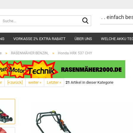
. . einfach b
Suche...
UNG
VORKASSE 2% EXTRA RABATT
ÜBER UNS
WELCHE AKKU TE
»
»
e
RASENMÄHER BENZIN,
Honda HRX 537 CHY
er
[<zurück]
weiter »
Letzter »
21
Artikel in dieser Kategorie