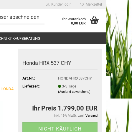
Kundenlogin
Merkzettel
esser abschneiden
Ihr Warenkorb
0,00 EUR
CHNIK? KAUFBERATUNG
Honda HRX 537 CHY
Art.Nr.:
HONDAHRX537CHY
Lieferzeit:
3-5 Tage
HONDA
(Ausland abweichend)
Ihr Preis 1.799,00 EUR
inkl. 19% MwSt. zzgl.
Versand