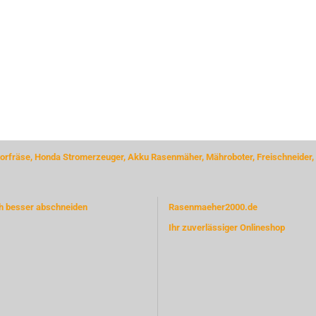
rfräse, Honda Stromerzeuger, Akku Rasenmäher, Mähroboter, Freischneider,
ch besser abschneiden
Rasenmaeher2000.de
Ihr zuverlässiger Onlineshop