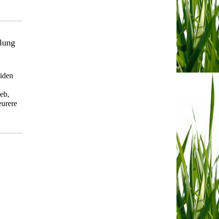
lung
eiden
eb,
eurere