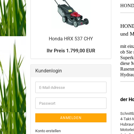
HONDA
HONDA
und M
Honda HRX 537 CHY
mit ein
Ihr Preis 1.799,00 EUR
ob Sie
Superk
diese 
Rasenmä
Kundenlogin
Hydraul
E-
Mail-
Adresse
der H
Passwort
Schnittb
ANMELDEN
4-Takt-
Hubrau
Motorle
Konto erstellen