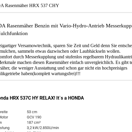
 Rasenmäher HRX 537 CHY
 Rasenmäher Benzin mit Vario-Hydro-Antrieb Messerkupp
ulchfunktion
zigartiger Versamowtechnik, sparen Sie Zeit und Geld denn Sie entsch
 mulchen, sammeln etwas dazwischen oder Laubhäckseln wollen.
omfort durch Messerkupplung und stufenlos regelbarem Hydraulikantri
Merkmale machen diesen Rasenmäher einfach unvergleichlich. Es gibt t
her, die weniger Ausstattung und schon gar nicht ein hochpreisiges
ikgetriebe haben(komplett wartungsfrei)!!!
onda HRX 537C HY RELAX! It`s a HONDA
reite
53 cm
Motor
GCV 190
m
187 cm³
istung
3,2 kW/2.850U/min