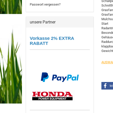
Schallp
Passwort vergessen?
Schnitt
Grasfa
Grasfan
Mulchsa
unsere Partner
Start
Radantr
Besonde
Gehäus
Vorkasse 2% EXTRA
Raddur
RABATT
klappba
Gewicht 
AUSWAHL
te