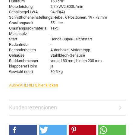
Hubraum
160 cm³
Motorleistung
2,7 kW/2.800U/min
Schallpegel LWA
94 dB(A)
Schnitthöheneinstellung
2 Hebel, 6 Positionen, 19 - 73 mm
Grasfangsack
55 Liter
Grasfangsackmaterial
Textil
Mulchsatz
-
Start
Honda Super-Leichtstart
Radantrieb
-
Besonderheiten
Autochoke, Motorstopp
Gehäuse
Stahlblech-Gehäuse
Raddurchmesser
vorne 180 mm, hinten 200 mm
klappbarer Holm
ja
Gewicht (leer)
30,5 kg
AUSWAHLHILFE hier klicken
Kundenrezensionen