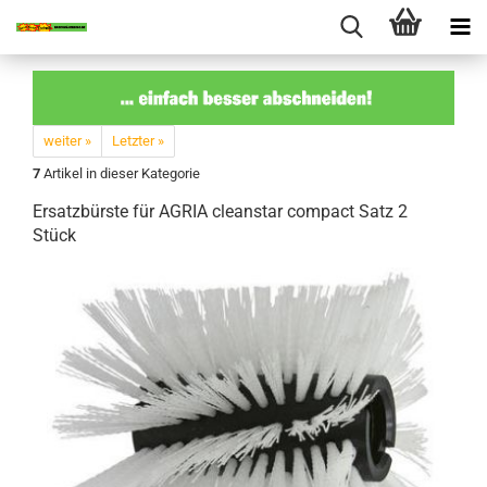
weiter »
Letzter »
7
Artikel in dieser Kategorie
Er­satz­bürs­te für AGRIA cle­an­star com­pact Satz 2
Stück