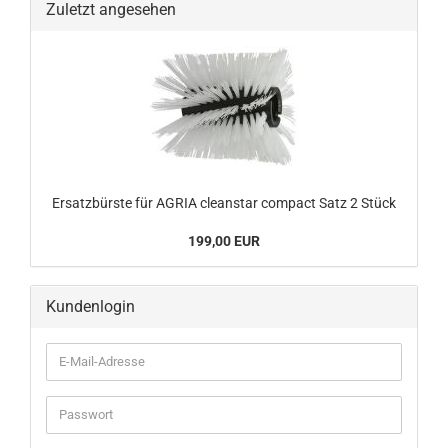
Zuletzt angesehen
Er­satz­bürs­te für AGRIA cle­an­star com­pact Satz 2 Stück
199,00 EUR
Kundenlogin
E-
Mail-
Adresse
Passwort