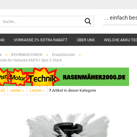
. . einfach b
Suche...
UNG
VORKASSE 2% EXTRA RABATT
ÜBER UNS
WELCHE AKKU TE
»
»
»
e
KEHRMASCHINEN
Ersatzbürsten
rste für Herkules KM701 Satz 2 Stück
ck]
weiter »
Letzter »
7
Artikel in dieser Kategorie