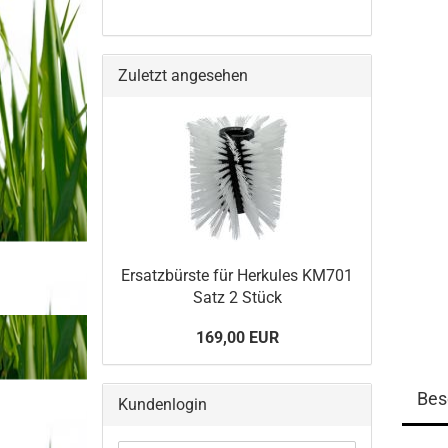
Zuletzt angesehen
Er­satz­bürs­te für Her­ku­les KM701
Satz 2 Stück
169,00 EUR
Bes
Kundenlogin