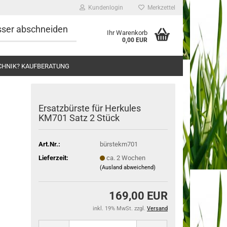
Kundenlogin
Merkzettel
esser abschneiden
Ihr Warenkorb
0,00 EUR
CHNIK? KAUFBERATUNG
Er­satz­bürs­te für Her­ku­les
KM701 Satz 2 Stück
Art.Nr.:
bürstekm701
Lieferzeit:
ca. 2 Wochen
(Ausland abweichend)
169,00 EUR
inkl. 19% MwSt. zzgl.
Versand