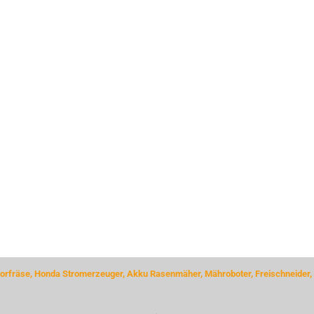
rfräse, Honda Stromerzeuger, Akku Rasenmäher, Mähroboter, Freischneider,