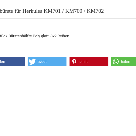
zbürste für Herkules KM701 / KM700 / KM702
tück Bürstenhälfte Poly glatt 8x2 Reihen
ilen
tweet
pin it
teilen