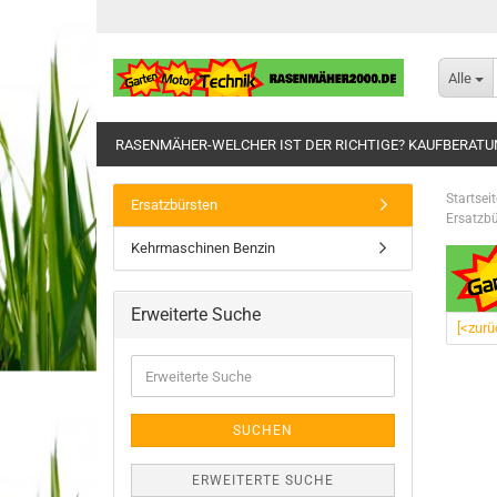
Alle
RASENMÄHER-WELCHER IST DER RICHTIGE? KAUFBERAT
Startseit
Ersatzbürsten
Ersatzbü
Kehrmaschinen Benzin
Erweiterte Suche
[<zurü
Erweiterte
Suche
SUCHEN
ERWEITERTE SUCHE